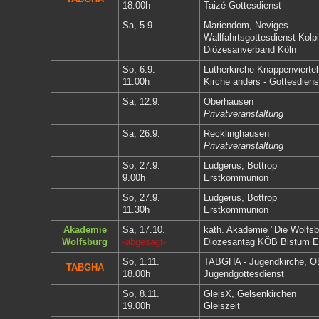
18.00h
Taizé-Gottesdienst
Sa, 5.9.
Mariendom, Neviges
Wallfahrtsgottesdienst Kolp
Diözesanverband Köln
So, 6.9.
Lutherkirche Knappenvierte
11.00h
Kirche anders - Gottesdiens
Sa, 12.9.
Oberhausen
Privatveranstaltung
Sa, 26.9.
Recklinghausen
Privatveranstaltung
So, 27.9.
Ludgerus, Bottrop
9.00h
Erstkommunion
So, 27.9.
Ludgerus, Bottrop
11.30h
Erstkommunion
Akademie
Sa, 17.10.
kath. Akademie "Die Wolfs
Wolfsburg
-abgesagt-
Diözesantag KÖB Bistum 
So, 1.11.
TABGHA - Jugendkirche, O
TABGHA
18.00h
Jugendgottesdienst
So, 8.11.
GleisX, Gelsenkirchen
19.00h
Gleiszeit