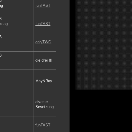
B
ag
funTAST
B
rstag
funTAST
B
onlyTWO
B
die drei !!!
May&Ray
diver
se
Besetzung
funTAST