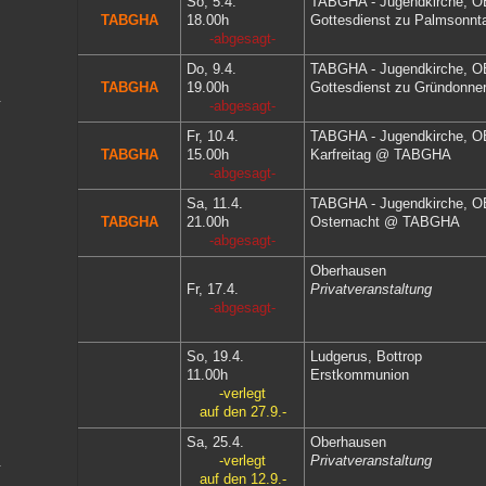
So, 5.4.
TABGHA - Jugendkirche
, O
TABGHA
18.00h
Gottesdienst zu Palmsonnt
-abgesagt-
Do, 9.4.
TABGHA - Jugendkirche
, O
TABGHA
19.00h
Gottesdienst zu Gründonne
-abgesagt-
Fr, 10.4.
TABGHA - Jugendkirche
, O
TABGHA
15.00h
Karfreitag @ TABGHA
-abgesagt-
Sa, 11.4.
TABGHA - Jugendkirche
, O
TABGHA
21.00h
Osternacht @ TABGHA
-abgesagt-
Oberhausen
Fr, 17.4.
Privatveranstaltung
-abgesagt-
So, 19.4.
Ludgerus, Bottrop
11.00h
Erstkommunion
-verlegt
auf den 27.9.-
Sa, 25.4.
Oberhausen
-verlegt
Privatveranstaltung
auf den 12.9.-