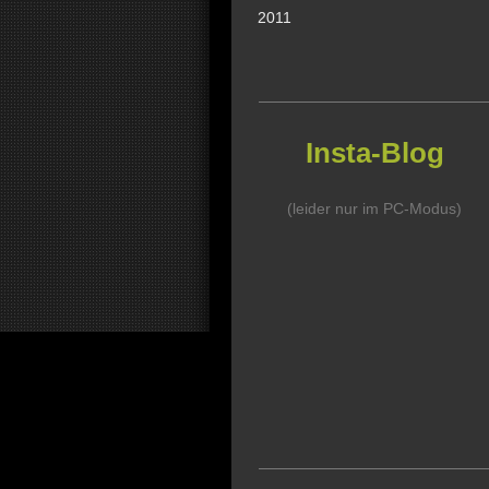
2011
Insta-Blog
(leider nur im PC-Modus)