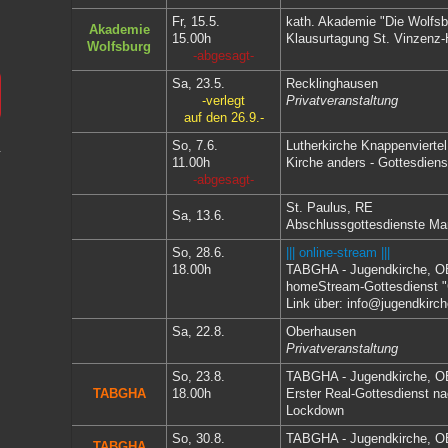
Fr, 15.5.
kath. Akademie "Die Wolfs
Akademie
15.00h
Klausurtagung St. Vinzenz-
Wolfsburg
-abgesagt-
Sa, 23.5.
Recklinghausen
-verlegt
Privatveranstaltung
auf den 26.9.-
So, 7.6.
Lutherkirche Knappenvierte
11.00h
Kirche anders - Gottesdiens
-abgesagt-
St. Paulus, RE
Sa, 13.6.
Abschlussgottesdienste Ma
So, 28.6.
||| online-stream |||
18.00h
TABGHA - Jugendkirche
, O
homeStream-Gottesdienst "
Link über: info@jugendkirc
Sa, 22.8.
Oberhausen
Privatveranstaltung
So, 23.8.
TABGHA - Jugendkirche
, O
TABGHA
18.00h
Erster Real-Gottesdienst n
Lockdown
So, 30.8.
TABGHA - Jugendkirche
, O
TABGHA