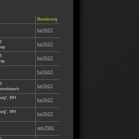
Besetzung
funTAST
B
funTAST
ray
B
funTAST
ray
r
funTAST
B
funTAST
ermittwoch
burg", MH
funTAST
burg", MH
funTAST
onlyTWO