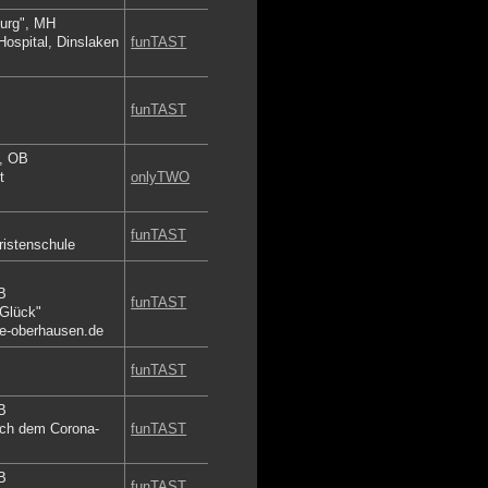
burg", MH
Hospital, Dinslaken
funTAST
funTAST
l, OB
t
onlyTWO
funTAST
ristenschule
B
funTAST
Glück"
he-oberhausen.de
funTAST
B
ach dem Corona-
funTAST
B
funTAST