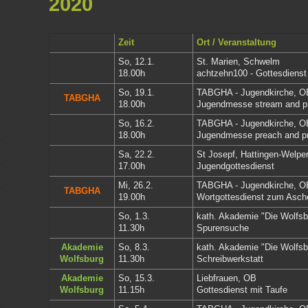
2020
Zeit
Ort / Veranstaltung
So, 12.1.
St. Marien, Schwelm
18.00h
achtzehn100 - Gottesdienst
So, 19.1.
TABGHA - Jugendkirche
, O
TABGHA
18.00h
Jugendmesse stream and p
So, 16.2.
TABGHA - Jugendkirche
, O
18.00h
Jugendmesse preach and p
Sa, 22.2.
St Josepf, Hattingen-Welpe
17.00h
Jugendgottesdienst
Mi, 26.2.
TABGHA - Jugendkirche
, O
TABGHA
19.00h
Wortgottesdienst zum Asch
So, 1.3.
kath. Akademie "Die Wolfs
11.30h
Spurensuche
Akademie
So, 8.3.
kath. Akademie "Die Wolfs
Wolfsburg
11.30h
Schreibwerkstatt
Akademie
So, 15.3.
Liebfrauen, OB
Wolfsburg
11.15h
Gottesdienst mit Taufe