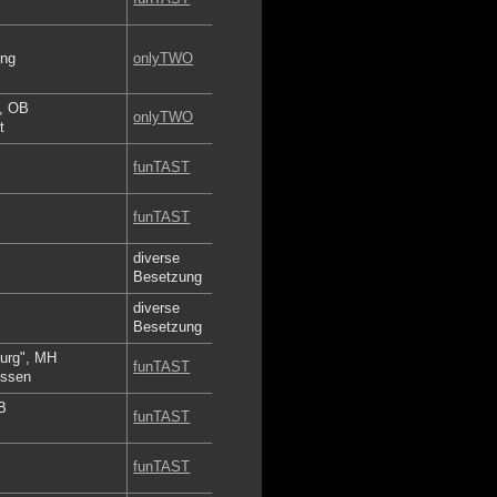
ing
onlyTWO
l, OB
onlyTWO
t
funTAST
funTAST
diver
se
Besetzung
diver
se
Besetzung
burg", MH
funTAST
Essen
B
funTAST
funTAST